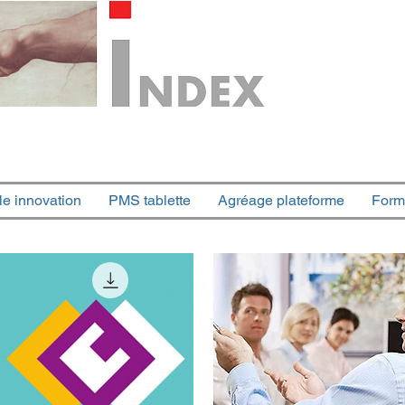
le innovation
PMS tablette
Agréage plateforme
Form