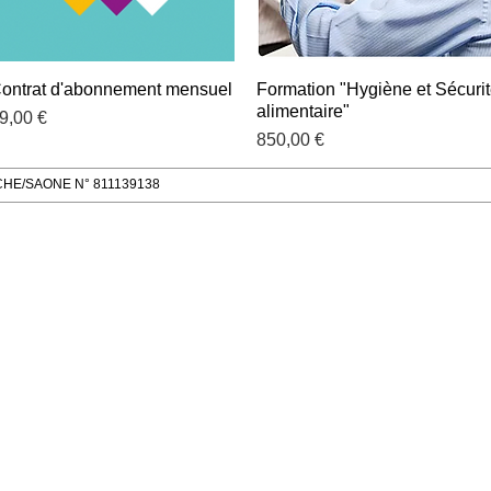
ontrat d'abonnement mensuel
Aperçu rapide
Formation "Hygiène et Sécuri
Aperçu rapide
alimentaire"
rix
9,00 €
Prix
850,00 €
HE/SAONE N° 811139138