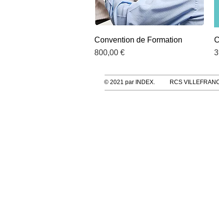
Convention de Formation
Aperçu rapide
C
Prix
P
800,00 €
3
© 2021 par INDEX. RCS VILLEFRANC