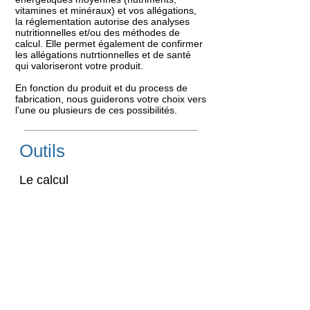
vitamines et minéraux) et vos allégations,
la réglementation autorise des analyses
nutritionnelles et/ou des méthodes de
calcul. Elle permet également de confirmer
les allégations nutrtionnelles et de santé
qui valoriseront votre produit.
En fonction du produit et du process de
fabrication, nous guiderons votre choix vers
l'une ou plusieurs de ces possibilités.
Outils
Le calcul
Sur la base de vos recettes, ingrédients
et allégations éventuelles, nous calculons
les valeurs nutritionnelles du produit fini à
partir de données moyennes établies et
acceptées type
CIQUAL/ANSES
et
USDA
.
Notre méthode, est basée sur des
données internationalement reconnues,
vérifiée par analyses en inter-
comparaison.