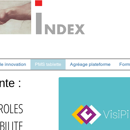
le innovation
PMS tablette
Agréage plateforme
Form
te :
ROLES
BILITE