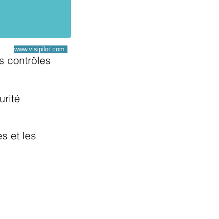
www.visipilot.com
os contrôles
urité
es et les